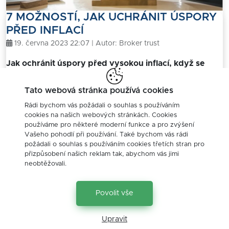
7 MOŽNOSTÍ, JAK UCHRÁNIT ÚSPORY
PŘED INFLACÍ
19. června 2023 22:07 | Autor:
Broker trust
Jak ochránit úspory před vysokou inflací, když se
nechcete pouštět do žádných větších investičních
dobrodružství a nebo víte, že budete tyto peníze za
Tato webová stránka používá cookies
pár let potřebovat? Nejste sami, kdo podobnou ot…
Rádi bychom vás požádali o souhlas s používáním
cookies na našich webových stránkách. Cookies
Doba čtění: 6 minut
ČÍST VÍCE
používáme pro některé moderní funkce a pro zvýšení
Vašeho pohodlí při používání. Také bychom vás rádi
«
1
2
3
4
5
6
7
8
9
10
11
12
13
14
15
16
17
18
19
20
21
22
23
24
25
26
»
požádali o souhlas s používáním cookies třetích stran pro
přizpůsobení našich reklam tak, abychom vás jimi
Štítky
neobtěžovali.
akcie
auto
autopojištění
Povolit vše
bankovní služby
banky
bydlení
cestování
cíle
daně
děti
dluhy
Upravit