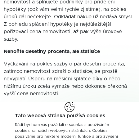
nemovitost a splňujete podmínky pro přidělení
hypotéky (což vám velmi rychle zjistíme), na pokles
úroků dál nečekejte. Odkládat nákup už nedává smysl.
Z pohledu splácení hypotéky je nejdůležitější
pořizovací cena nemovitosti, až pak výše úrokové
sazby.
Nehoňte desetiny procenta, ale statisíce
Vyčkávání na pokles sazby o pár desetin procenta,
zatímco nemovitost zdraží o statisíce, se prostě
nevyplatí. Úsporu na měsíční splátce díky o něco
nižšímu úroku zcela vymaže nebo dokonce překoná
vyšší cena nemovitosti.
Na jaře 2025 je tedy jednoznačně výhodnější koupit
nemovitost, než začnou prodávající dále zdražovat.
Tato webová stránka používá cookies
Vhodnou strategií může být vzít si hypotéku s kratší
Rádi bychom vás požádali o souhlas s používáním
fixací do tří let. Po uplynutí fixace by úroky mohly být
cookies na našich webových stránkách. Cookies
nižší a na další období splácení tak získáte výhodnější
používáme pro některé moderní funkce a pro zvýšení