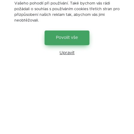
Vašeho pohodlí při používání. Také bychom vás rádi
podmínky.
požádali o souhlas s používáním cookies třetích stran pro
přizpůsobení našich reklam tak, abychom vás jimi
Rádi s vámi projdeme aktuální nabídku napříč bankami
neobtěžovali.
a namodelujeme vám, na jakou hypotéku můžete
dosáhnout, ale i jak by vypadalo její splácení v průběhu
následujících let.
Povolit vše
Upravit
Zpět na blog
Kontakt
Petr Koníř