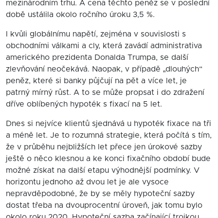
mezinárodním trhu. A cena těchto peněz se v poslední
době ustálila okolo ročního úroku 3,5 %.
I kvůli globálnímu napětí, zejména v souvislosti s
obchodními válkami a cly, která zavádí administrativa
amerického prezidenta Donalda Trumpa, se další
zlevňování neočekává. Naopak, v případě „dlouhých“
peněz, které si banky půjčují na pět a více let, je
patrný mírný růst. A to se může propsat i do zdražení
dříve oblíbených hypoték s fixací na 5 let.
Dnes si nejvíce klientů sjednává u hypoték fixace na tři
a méně let. Je to rozumná strategie, která počítá s tím,
že v průběhu nejbližších let přece jen úrokové sazby
ještě o něco klesnou a ke konci fixačního období bude
možné získat na další etapu výhodnější podmínky. V
horizontu jednoho až dvou let je ale vysoce
nepravděpodobné, že by se měly hypoteční sazby
dostat třeba na dvouprocentní úroveň, jak tomu bylo
okolo roku 2020. Hypoteční sazba začínající trojkou,