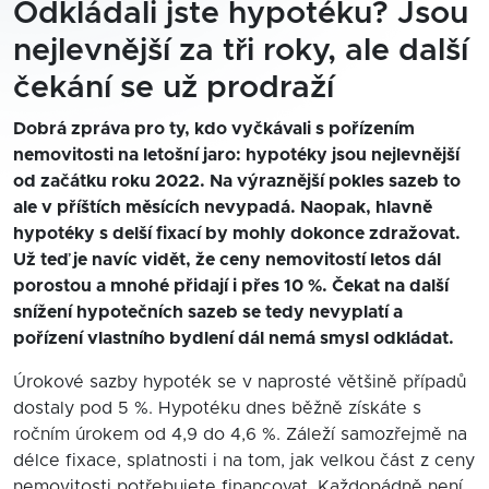
Odkládali jste hypotéku? Jsou
nejlevnější za tři roky, ale další
čekání se už prodraží
Dobrá zpráva pro ty, kdo vyčkávali s pořízením
nemovitosti na letošní jaro: hypotéky jsou nejlevnější
od začátku roku 2022. Na výraznější pokles sazeb to
ale v příštích měsících nevypadá. Naopak, hlavně
hypotéky s delší fixací by mohly dokonce zdražovat.
Už teď je navíc vidět, že ceny nemovitostí letos dál
porostou a mnohé přidají i přes 10 %. Čekat na další
snížení hypotečních sazeb se tedy nevyplatí a
pořízení vlastního bydlení dál nemá smysl odkládat.
Úrokové sazby hypoték se v naprosté většině případů
dostaly pod 5 %. Hypotéku dnes běžně získáte s
ročním úrokem od 4,9 do 4,6 %. Záleží samozřejmě na
délce fixace, splatnosti i na tom, jak velkou část z ceny
nemovitosti potřebujete financovat. Každopádně není