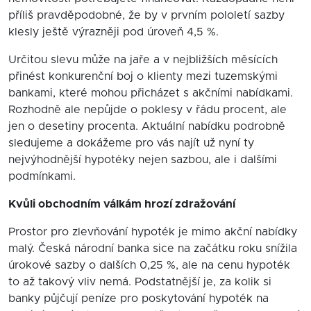
příliš pravděpodobné, že by v prvním pololetí sazby
klesly ještě výrazněji pod úroveň 4,5 %.
Určitou slevu může na jaře a v nejbližších měsících
přinést konkurenční boj o klienty mezi tuzemskými
bankami, které mohou přicházet s akčními nabídkami.
Rozhodně ale nepůjde o poklesy v řádu procent, ale
jen o desetiny procenta. Aktuální nabídku podrobně
sledujeme a dokážeme pro vás najít už nyní ty
nejvýhodnější hypotéky nejen sazbou, ale i dalšími
podmínkami.
Kvůli obchodním válkám hrozí zdražování
Prostor pro zlevňování hypoték je mimo akční nabídky
malý. Česká národní banka sice na začátku roku snížila
úrokové sazby o dalších 0,25 %, ale na cenu hypoték
to až takový vliv nemá. Podstatnější je, za kolik si
banky půjčují peníze pro poskytování hypoték na