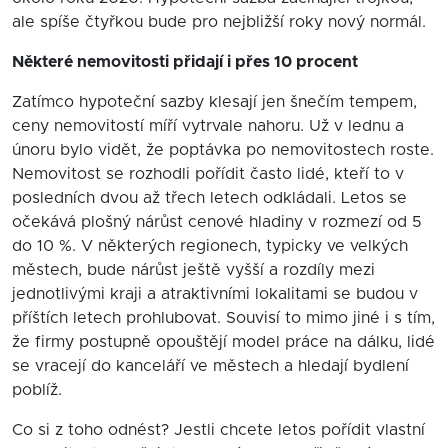
ale spíše čtyřkou bude pro nejbližší roky nový normál.
Některé nemovitosti přidají i přes 10 procent
Zatímco hypoteční sazby klesají jen šnečím tempem,
ceny nemovitostí míří vytrvale nahoru. Už v lednu a
únoru bylo vidět, že poptávka po nemovitostech roste.
Nemovitost se rozhodli pořídit často lidé, kteří to v
posledních dvou až třech letech odkládali. Letos se
očekává plošný nárůst cenové hladiny v rozmezí od 5
do 10 %. V některých regionech, typicky ve velkých
městech, bude nárůst ještě vyšší a rozdíly mezi
jednotlivými kraji a atraktivními lokalitami se budou v
příštích letech prohlubovat. Souvisí to mimo jiné i s tím,
že firmy postupně opouštějí model práce na dálku, lidé
se vracejí do kanceláří ve městech a hledají bydlení
poblíž.
Co si z toho odnést? Jestli chcete letos pořídit vlastní