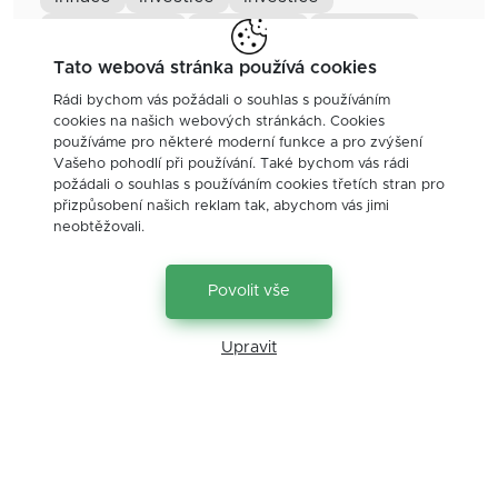
investiční trhy
investování
komodity
motivace
nemovitosti
ochrana
Tato webová stránka používá cookies
osobní zkušenost
podnikatel
pojištění
Rádi bychom vás požádali o souhlas s používáním
cookies na našich webových stránkách. Cookies
poklesy
právo
příležitosti
používáme pro některé moderní funkce a pro zvýšení
psychologie
realitní trh
rekreace
Vašeho pohodlí při používání. Také bychom vás rádi
požádali o souhlas s používáním cookies třetích stran pro
sazby
seminář
školení
přizpůsobení našich reklam tak, abychom vás jimi
neobtěžovali.
úrokové sazby
úvěry
vůle
výdělky
výnosy
vzdělávání
životní pojištění
Povolit vše
Upravit
Kontakt
Petr Koníř
+420607106006