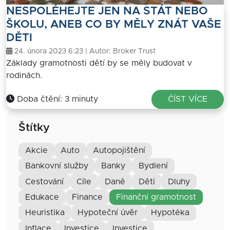
NESPOLÉHEJTE JEN NA STÁT NEBO
ŠKOLU, ANEB CO BY MĚLY ZNÁT VAŠE
DĚTI
24. února 2023 6:23 | Autor:
Broker Trust
Základy gramotnosti dětí by se měly budovat v
rodinách.
Doba čtění: 3 minuty
ČÍST VÍCE
Štítky
akcie
auto
autopojištění
bankovní služby
banky
bydlení
cestování
cíle
daně
děti
dluhy
edukace
finance
finanční gramotnost
heuristika
hypoteční úvěr
hypotéka
inflace
investice
Investice