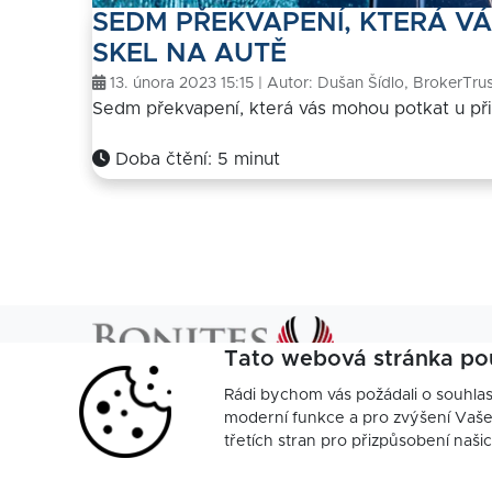
SEDM PŘEKVAPENÍ, KTERÁ VÁ
SKEL NA AUTĚ
13. února 2023 15:15 | Autor:
Dušan Šídlo, BrokerTrus
Sedm překvapení, která vás mohou potkat u přip
Doba čtění: 5 minut
Tato webová stránka po
Rádi bychom vás požádali o souhla
moderní funkce a pro zvýšení Vašeh
třetích stran pro přizpůsobení naši
Endevel
Nastavení cookies