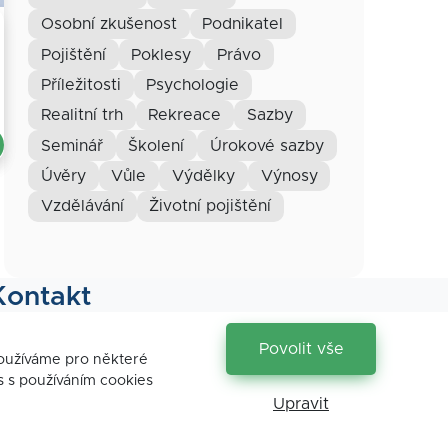
osobní zkušenost
podnikatel
pojištění
poklesy
právo
příležitosti
psychologie
realitní trh
rekreace
sazby
seminář
školení
úrokové sazby
úvěry
vůle
výdělky
výnosy
vzdělávání
životní pojištění
Kontakt
Povolit vše
používáme pro některé
s s používáním cookies
Upravit
etr Koníř