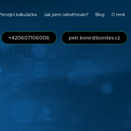
Penzijní kalkulačka
Jak jsem odměňován?
Blog
O mně
+420607106006
petr.konir@bonites.cz