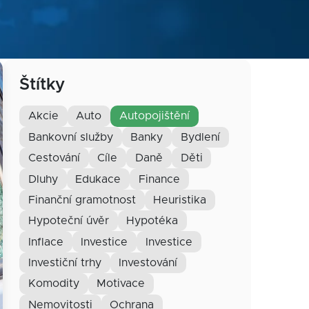
Štítky
akcie
auto
autopojištění
bankovní služby
banky
bydlení
cestování
cíle
daně
děti
dluhy
edukace
finance
finanční gramotnost
heuristika
hypoteční úvěr
hypotéka
inflace
investice
Investice
investiční trhy
investování
komodity
motivace
nemovitosti
ochrana